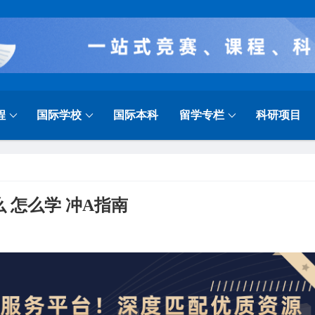
程
国际学校
国际本科
留学专栏
科研项目
么 怎么学 冲A指南