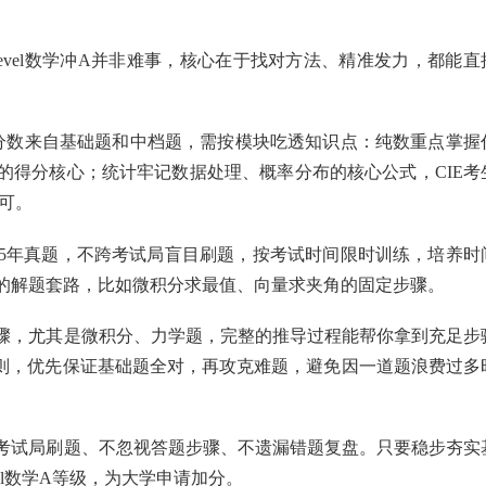
Alevel数学冲A并非难事，核心在于找对方法、精准发力，都能直
的分数来自基础题和中档题，需按模块吃透知识点：纯数重点掌握
的得分核心；统计牢记数据处理、概率分布的核心公式，CIE考
可。
近5年真题，不跨考试局盲目刷题，按考试时间限时训练，培养时
的解题套路，比如微积分求最值、向量求夹角的固定步骤。
步骤，尤其是微积分、力学题，完整的推导过程能帮你拿到充足步
原则，优先保证基础题全对，再攻克难题，避免因一道题浪费过多
跨考试局刷题、不忽视答题步骤、不遗漏错题复盘。只要稳步夯实
el数学A等级，为大学申请加分。