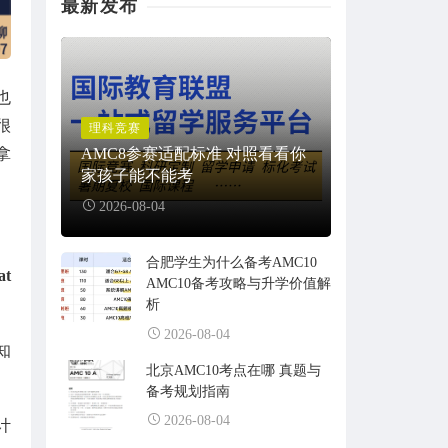
最新发布
也
很
理科竞赛
拿
AMC8参赛适配标准 对照看看你
家孩子能不能考
2026-08-04
合肥学生为什么备考AMC10
at
AMC10备考攻略与升学价值解
析
2026-08-04
知
北京AMC10考点在哪 真题与
备考规划指南
2026-08-04
计