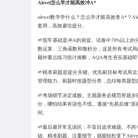
Alevel怎么学才能高效冲A*
alewel数学学什么？怎么学才能高效拿A*？
套用，高效避坑提分。
🌱筑牢基础是冲A的前提。试卷中70%以上
数运算、三角函数和微积分，这是所有考试局
额外重点练习统计推断，AQA考生夯实基础即
🌱精准刷题是提分关键。优先刷目标考试局
管理能力。刷题时按题型分类，总结每类题型
🌱考场细节决定成败。主观题务必规范答题
分，哪怕结果有误也不慌。遵循“先易后难”
间。
🌱最后避开常见误区：不盲目追求难题、不
础、精准刷题、注重细节，就能轻松拿下Alev