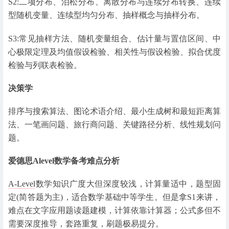
S2:二项分布、泊松分布、离散分布与连续分布转换、连续
型随机变量、连续型均匀分布、抽样概念与抽样分布。
S3:常见抽样方法、随机变量组合、估计量与置信区间、中
心极限定理及均值假设检验、相关性与假设检验、拟合优度
检验与列联表检验。
决策学
排序与搜索算法、图论术语介绍、最小生成树和最短距离算
法、一笔画问题、旅行商问题、关键路径分析、线性规划问
题。
爱德思Alevel数学备考难点分析
A-Level
数学知识广度大但深度较浅，计算量适中，题型固
定(简答题为主)，适合数学基础中等学生。但是拿S1来讲，
难点在文字应用题读题建模，计算依靠计算器；公式多但不
需要深度推导，套路重复，刷题极易提分。