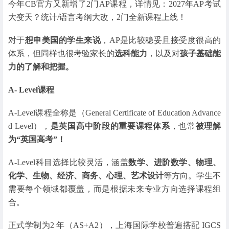
今年CB官方又新增了2门AP课程，详情见：2027年AP考试
大变天？统计/语言考纲大改，2门全新课程上线！
对于
想申美国的学生来说
，AP是比较稳妥且接受度很高的
体系，但同样也很考验家长的
选科能力
，以及对
孩子基础能
力的了解和把握。
A- Level课程
A-Level课程全称是（General Certificate of Education Advance
d Level），
是英国高中阶段的重要课程体系
，也常
被理解
为“英国高考”！
A-Level科目选择比较灵活，涵盖
数学、进阶数学、物理、
化学、生物、经济、商务、心理、艺术设计
等方向。学生不
需要每个领域都覆盖，而是根据未来专业方向选择课程组
合。
正式学制为2 年（AS+A2），上海国际学校普遍搭配
IGCS