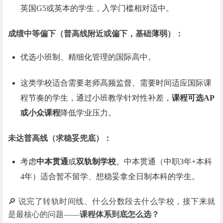
英国G5或英本的学生，入学门槛相对适中。
成绩中等偏下
（普高线附近或偏下，基础薄弱）：
优选小班制、精细化管理的国际高中。
这类学校适合需要老师高频监督、需要时间适应国际课
程节奏的学生，通过小班教学针对性补差，
课程可选AP
或小众课程
降低学业压力。
未达普高线
（求稳妥兜底）：
考虑
中本贯通
或
双轨制学校
。中本贯通（中职3年+本科
4年）适合暂不留学、想稳妥拿全日制本科的学生。
🔎 说完了转轨时间线、什么分数段去什么学校，接下来就
是最核心的问题——
课程体系到底怎么选？