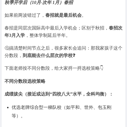
秋季开学后（10月-次年 1月）春招
如果前两波错过了，
春招就是最后机会
。
春招是同层次国际高中最后入学机会；区别于秋招，
春招次
年3月入学
，整体学制延后半年。
🤔搞清楚时间节点之后，很多家长会追问：那我家孩子这个
分数段，
到底能去什么层次的学校❓
下面老师按不同分数段，给大家捋一捋选校策略👇
不同分数段选校策略
成绩拔尖（接近或达到“四校八大”水平，全科均衡）：
优选老牌综合型一梯队校（如平和、世外、包玉刚
等）。