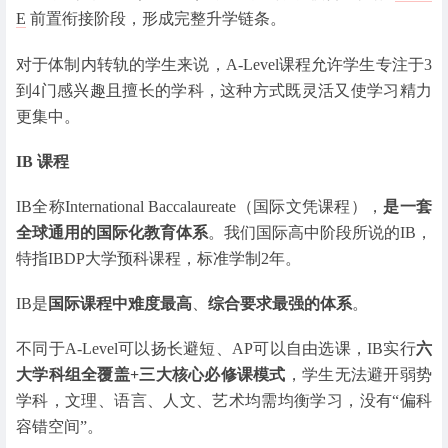
E
前置衔接阶段，形成完整升学链条。
对于体制内转轨的学生来说，A-Level课程允许学生专注于3
到4门感兴趣且擅长的学科，这种方式既灵活又使学习精力
更集中。
IB 课程
IB全称International Baccalaureate（国际文凭课程），
是一套
全球通用的国际化教育体系
。我们国际高中阶段所说的IB，
特指IBDP大学预科课程，标准学制2年。
IB是
国际课程中难度最高
、
综合要求最强的体系
。
不同于A-Level可以扬长避短、AP可以自由选课，IB实行
六
大学科组全覆盖+三大核心必修课模式
，学生无法避开弱势
学科，文理、语言、人文、艺术均需均衡学习，没有“偏科
容错空间”。