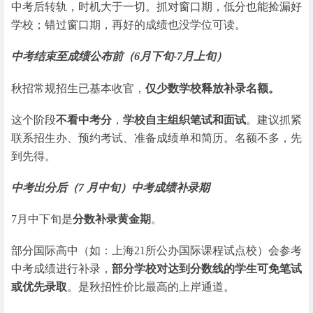
中考后转轨，时机大于一切。抓对窗口期，低分也能捡漏好
学校；错过窗口期，再好的成绩也没学位可读。
中考结束至成绩公布前（6月下旬-7月上旬）
秋招常规招生已基本收官，
仅少数学校释放补录名额。
这个阶段
不看中考分
，
学校自主组织笔试和面试
。建议抓紧
联系招生办、预约考试、准备成绩单和简历。名额不多，先
到先得。
中考出分后（7 月中旬）中考成绩补录期
7月中下旬是
分数补录黄金期
。
部分国际高中（如：上海21所公办国际课程试点校）会参考
中考成绩进行补录，
部分学校对达到分数线的学生可免笔试
或优先录取
。是秋招性价比最高的上岸通道。