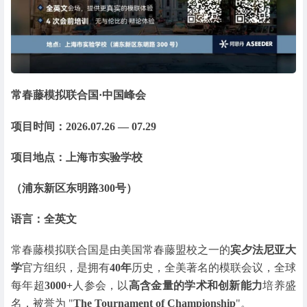
常春藤模拟联合国·中国峰会
项目时间：2026.07.26 — 07.29
项目地点：上海市实验学校
（浦东新区东明路300号）
语言：全英文
常春藤模拟联合国是由美国常春藤盟校之一的
宾夕法尼亚大
学
官方组织，是拥有
40年
历史，全美著名的模联会议，全球
每年超
3000+
人参会，以
高含金量的学术和创新能力
培养盛
名，被誉为 "
The Tournament of Championship
"。