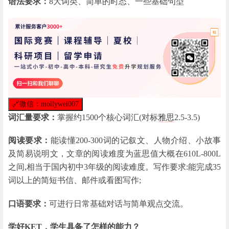
语法要求：
8大词类、简单的时态、一些基础句型
🔗
微信：mollywei007
词汇量要求：
掌握约1500个核心词汇(对标
雅思
2.5-3.5)
阅读要求：
能读懂200-300词的记叙文、人物介绍、小故事
及简易说明文，文章的阅读难度为蓝思值大概在610L-800L
之间,相当于国内初中3年级的阅读难度。写作要求:能完成35
词以上的简短书信、邮件或看图写作;
口语要求：
可进行日常基础对话与简单观点交流。
学好KET，学生具备了怎样的能力？