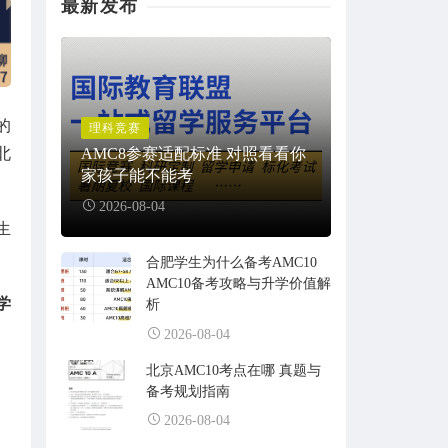
最新发布
的
理科竞赛
北
AMC8参赛适配标准 对照看看你
家孩子能不能考
2026-08-04
生
合肥学生为什么备考AMC10
AMC10备考攻略与升学价值解
学
析
2026-08-04
北京AMC10考点在哪 真题与
备考规划指南
2026-08-04