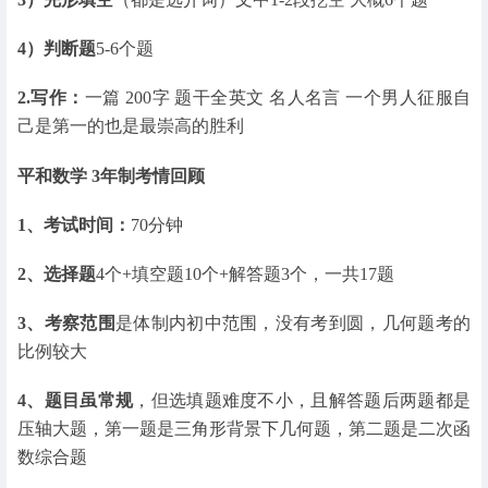
4）判断题
5-6个题
2.写作：
一篇 200字 题干全英文 名人名言 一个男人征服自
己是第一的也是最崇高的胜利
平和数学 3年制考情回顾
1、考试时间：
70分钟
2、选择题
4个+填空题10个+解答题3个，一共17题
3、考察范围
是体制内初中范围，没有考到圆，几何题考的
比例较大
4、题目虽常规
，但选填题难度不小，且解答题后两题都是
压轴大题，第一题是三角形背景下几何题，第二题是二次函
数综合题