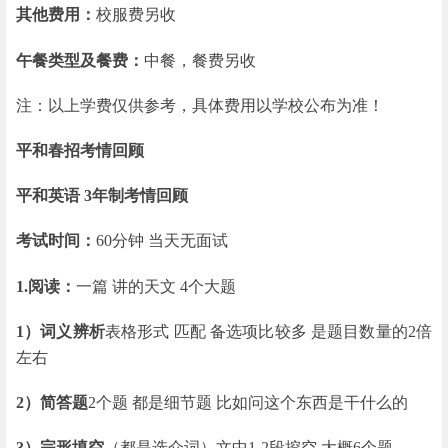
其他费用：
校服费另收
午餐类型及餐费：
中餐，餐费另收
注：以上学费仅供参考，具体费用以学校公布为准！
平和春招考情回顾
平和英语 3年制考情回顾
考试时间：
60分钟 当天无面试
1.阅读：
一篇 讲的天文 4个大题
1）词义辨析
表格形式 匹配 备选项比较多 是题目数量的2倍
左右
2）简答题
2个题 都是细节题 比如问这个东西是干什么的
3）完形填空
（都是选介词）文中1-2段挖空 大概6个题