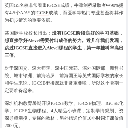
英国G5名校非常看重
IGCSE
成绩，牛津剑桥录取者中90%拥
有4-5个A/A*的I
GCSE
成绩，而医学等热门专业甚至将其作
为初步筛选的重要依据。
某国际学校校长指出：
没有IGCSE阶段良好的学习基础，
想直接学好
Alevel
需要付出成倍的努力。近几年我们发现，
跳过IGCSE直接进入Alevel课程的学生，第一年挂科率高出
三倍
。
对于深国交、深大师院、深中国际部、深外国际部、新哲书
院、城市绿洲、前海哈罗、前海国王等英式国际学校的家长
和学生来说，IGCSE衔接课就非常重要啦，所以这个暑期一
定要准备起来。
深圳机构教育暑期开设IGCSE数学、IGCSE物理、IGCSE化
学、IGCSE生物课程。4人精品小班课，定制学情规划、资
深导师亲授，专属的教材，另外赠送价值10小时词汇课价值
2000元。