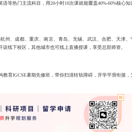
语等热门主流科目，用20小时10次课就能覆盖40%-60%核心知
、杭州、成都、重庆、南京、青岛、无锡、武汉、合肥、天津、
开设线下校区，其他城市也可线上直播授课，享受总部师资。
教育IGCSE暑期先修班，带你扫清转轨障碍，开学平滑衔接，