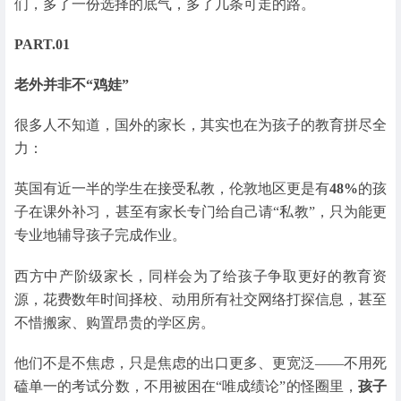
们，多了一份选择的底气，多了几条可走的路。
PART.01
老外并非不“鸡娃”
很多人不知道，国外的家长，其实也在为孩子的教育拼尽全
力：
英国有近一半的学生在接受私教，伦敦地区更是有
48%
的孩
子在课外补习，甚至有家长专门给自己请“私教”，只为能更
专业地辅导孩子完成作业。
西方中产阶级家长，同样会为了给孩子争取更好的教育资
源，花费数年时间择校、动用所有社交网络打探信息，甚至
不惜搬家、购置昂贵的学区房。
他们不是不焦虑，只是焦虑的出口更多、更宽泛——不用死
磕单一的考试分数，不用被困在“唯成绩论”的怪圈里，
孩子