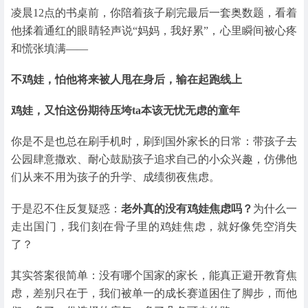
凌晨12点的书桌前，你陪着孩子刷完最后一套奥数题，看着
他揉着通红的眼睛轻声说“妈妈，我好累”，心里瞬间被心疼
和慌张填满——
不鸡娃，怕他将来被人甩在身后，输在起跑线上
鸡娃，又怕这份期待压垮ta本该无忧无虑的童年
你是不是也总在刷手机时，刷到国外家长的日常：带孩子去
公园肆意撒欢、耐心鼓励孩子追求自己的小众兴趣，仿佛他
们从来不用为孩子的升学、成绩彻夜焦虑。
于是忍不住反复疑惑：
老外真的没有鸡娃焦虑吗？
为什么一
走出国门，我们刻在骨子里的鸡娃焦虑，就好像凭空消失
了？
其实答案很简单：没有哪个国家的家长，能真正避开教育焦
虑，差别只在于，我们被单一的成长赛道困住了脚步，而他