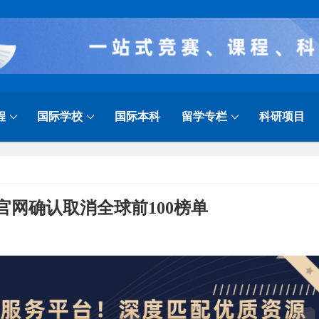
程
国际学校
国际本科
留学专栏
科研项目
 官网确认取消全球前100榜单