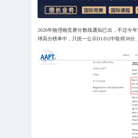
2026年
物理碗
竞赛分数线通知已出，不过今年
球高分榜单中，只统一公示D1/D2中取得38分