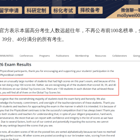
官方表示本届高分考生人数远超往年，不再公布前100名榜单，
、39分、40分满分的所有考生。