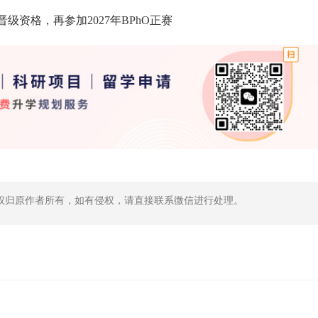
得晋级资格，再参加2027年BPhO正赛
权归原作者所有，如有侵权，请直接联系微信进行处理。