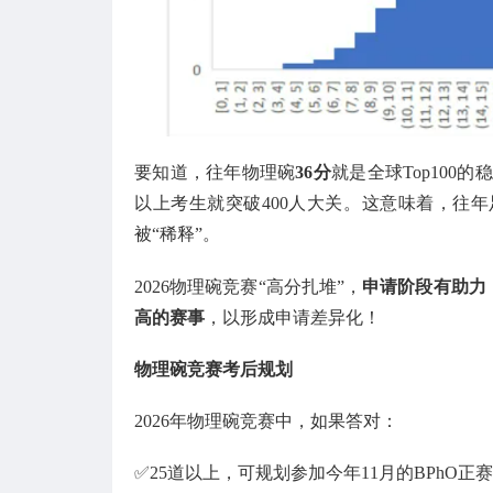
要知道，往年物理碗
36分
就是全球Top100
以上考生就突破400人大关。这意味着，往
被“稀释”。
2026物理碗竞赛“高分扎堆”，
申请阶段有助力，
高的赛事
，以形成申请差异化！
物理碗竞赛考后规划
2026年物理碗竞赛中，如果答对：
✅25道以上，可规划参加今年11月的BPhO正赛