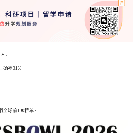
7人。
正确率31%。