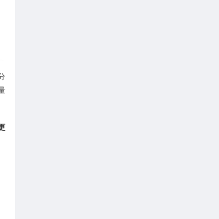
分
量
更