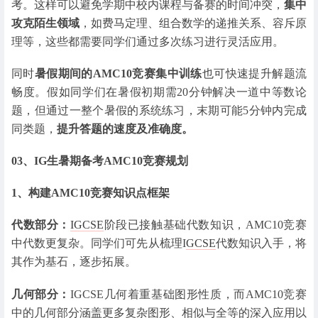
考。这样可以避免学期中校内课程与备赛的时间冲突，
集中
攻克陌生领域
，如费马定理、组合数学的递推关系、容斥原
理等，这些都需要同学们通过多次练习进行灵活应用。
同时
暑假期间的AMC10竞赛集中训练
也可快速提升解题流
畅度。假如同学们在暑假初期需20分钟解决一道中等数论
题，但通过一整个暑假的系统练习，末期可能5分钟内完成
同类题，
提升答题的速度及准确度。
03、
IG生暑期备考AMC10竞赛规划
1、构建AMC10竞赛知识点框架
代数部分：
IGCSE
阶段已接触基础代数知识，AMC10竞赛
中代数更复杂。同学们可先从梳理I
GCSE
代数知识入手，将
其作为基石，逐步拓展。
几何部分：
IGCSE几何着重基础图形性质，而AMC10竞赛
中的几何部分涵盖更多复杂图形、相似与全等的深入应用以