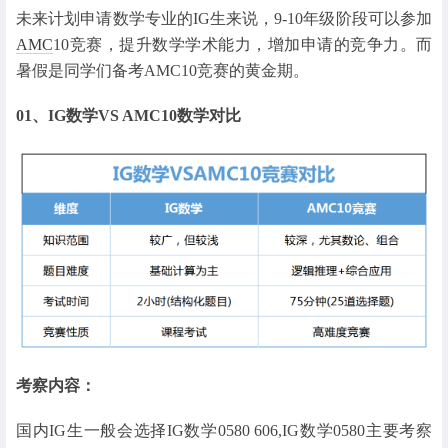
未来计划申请数学专业的IG生来说，9-10年级阶段可以参加
AMC
10竞赛，提升数学学术能力，增加申请的竞争力。而
暑假是同学们备考AMC10竞赛的黄金期。
01、
IG数学VS AMC10数学对比
考察内容：
国内IG生一般会选择IG数学0580 606,IG数学0580主要考察