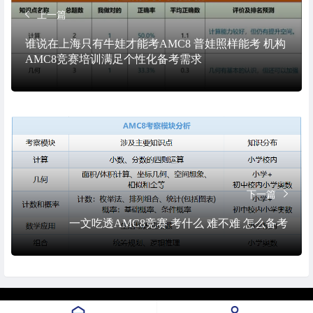
上一篇
谁说在上海只有牛娃才能考AMC8 普娃照样能考 机构
AMC8竞赛培训满足个性化备考需求
下一篇
一文吃透AMC8竞赛 考什么 难不难 怎么备考
© 2026. All Rights Reserved.
沪ICP备2023015751号-1