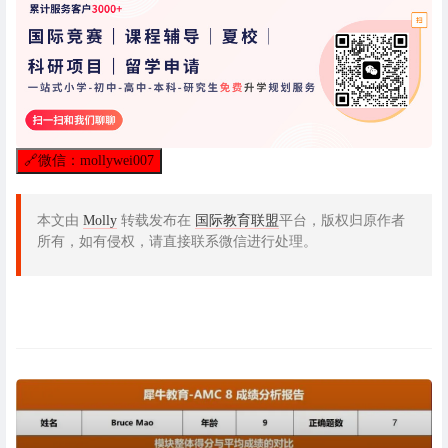
🔗
微信：mollywei007
本文由
Molly
转载发布在
国际教育联盟
平台，版权归原作者
所有，如有侵权，请直接联系微信进行处理。