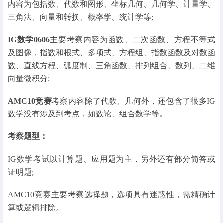
内容为包括数、代数和图形、坐标几何、几何学、计量学、
三角法、向量和转换、概率学、统计学等;
IG数学0606
主要考察内容为函数、二次函数、方程不等式
及图像，指数和根式、多项式、方程组、指数函数及对数函
数、直线方程、弧度制、三角函数、排列组合、数列、二维
向量微积分;
AMC10竞赛
考察内容除了代数、几何外，还包含了很多IG
数学没有涉及到考点，如数论、组合数学等。
考察题型：
IG数学考试以计算题、应用题为主，另外还有部分简答或
证明题;
AMC10竞赛主要考察选择题，选项具有迷惑性，需精确计
算或逻辑排除。