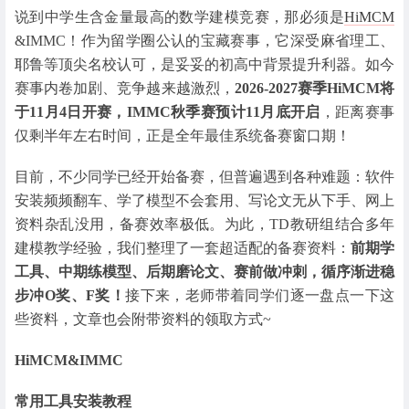
说到中学生含金量最高的数学建模竞赛，那必须是
HiMCM
&IMMC！作为留学圈公认的宝藏赛事，它深受麻省理工、
耶鲁等顶尖名校认可，是妥妥的初高中背景提升利器。如今
赛事内卷加剧、竞争越来越激烈，
2026-2027赛季HiMCM将
于11月4日开赛，IMMC秋季赛预计11月底开启
，距离赛事
仅剩半年左右时间，正是全年最佳系统备赛窗口期！
目前，不少同学已经开始备赛，但普遍遇到各种难题：软件
安装频频翻车、学了模型不会套用、写论文无从下手、网上
资料杂乱没用，备赛效率极低。为此，TD教研组结合多年
建模教学经验，我们整理了一套超适配的备赛资料：
前期学
工具、中期练模型、后期磨论文、赛前做冲刺，循序渐进稳
步冲O奖、F奖！
接下来，老师带着同学们逐一盘点一下这
些资料，文章也会附带资料的领取方式~
HiMCM&IMMC
常用工具安装教程