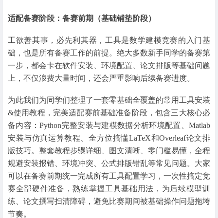
适配备赛阶段：备赛前期（基础铺垫阶段）
工欲善其事，必先利其器，工具是数学建模竞赛的入门基
础，也是所有备赛工作的前提。绝大多数新手同学的备赛第
一步，都会卡在软件安装、环境配置、论文排版等基础问题
上，不仅浪费大量时间，还会严重影响后续备赛进度。
为此我们为同学们整理了一套零基础全覆盖的常用工具安装
&使用教程，完美适配赛前基础准备阶段，包含三大核心必
备内容：Python完整安装与建模数据分析环境配置、Matlab
安装与仿真运算教程、全方位搞懂LaTeX和Overleaf论文排
版技巧。整套教程步骤详细、图文清晰、零门槛易懂，全程
规避安装报错、环境冲突、公式排版错乱等常见问题。大家
可以在备赛前期统一完成所有工具配置学习，一次性搞定竞
赛全部硬件准备，熟练掌握工具基础用法，为后续模型训
练、论文撰写扫清障碍，避免比赛期间被基础操作问题拖垮
节奏。