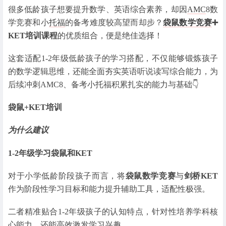
很多低龄孩子想要提升数学、英语综合素养，却因
AMC
8数
学竞赛和小
托福
的备考难度较高望而却步？
袋鼠数学竞赛
➕
KET培训课程
的优质组合，便是绝佳选择！
这套适配1-2年级低龄孩子的学习搭配，不仅能够锻炼孩子
的数学逻辑思维，还能全面夯实英语听说读写综合能力，为
后续冲刺AMC8、备考小托福积累扎实的能力与基础👇
袋鼠+KET培训
为什么建议
1-2年级学习袋鼠和KET
对于小学低龄阶段孩子而言，将
袋鼠数学竞赛
与
剑桥KET
作为阶段性学习目标和能力提升辅助工具，适配性极强。
二者精准贴合1-2年级孩子的认知特点，针对性培养学科核
心能力，还能高效激发学习兴趣。