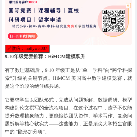
🔗
微信：mollywei007
9-10年级竞赛推荐：
HiMCM
建模跃升
有了数理基础后，9-10 年级正是从“单一学科”向“跨学科探
索”升级的关键节点。HiMCM 美国高中数学建模竞赛，就
是这个阶段的绝佳练兵场。
它要求学生以团队形式，完成从问题拆解、数据调研、模型
构建到论文撰写的全流程项目。在这个过程中，孩子不仅能
提升数理抽象能力，更能锻炼团队协作、学术写作、复杂问
题拆解等核心软实力——这些能力，正是顶尖大学招生官眼
中的 “隐形加分项”。