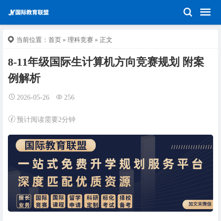
当前位置：
首页
»
理科竞赛
» 正文
8-11年级国际生计算机方向竞赛规划 附案
例解析
2026-05-26
256
预计阅读需要2分钟