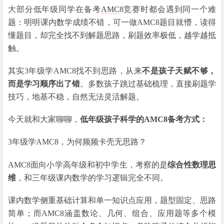
大部分低年级同学在备考
AMC
8竞赛时都会遇到同一个难
题：明明课内数学成绩不错，可一做AMC8题目就懵，读得
懂题目，却完全找不到解题思路，刷题效率极低，越学越抵
触。
其实3年级学AMC8找不到思路，从来
不是孩子天赋不够，
而是学习顺序出了错
。多数孩子跳过基础梳理，直接刷题学
技巧，地基不稳，自然无法灵活解题。
今天就和大家聊聊，
低年级孩子科学的AMC8备考方式
：
3年级学AMC8，为何频频卡壳无思路？
AMC8面向小学高年级和初中学生，考察的是
综合性数理思
维
，和三年级课内数学的学习逻辑完全不同。
课内数学侧重基础计算和单一知识点应用，题型固定、思路
简单；而AMC8涵盖数论、几何、组合、应用题等多个模