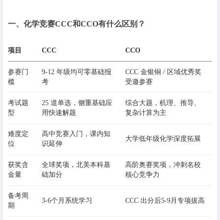
一、
化学竞赛CCC和CCO有什么区别？
项目
CCC
CCO
参赛门
9-12 年级均可零基础报
CCC 金银铜 / 区域优秀奖
槛
考
受邀参赛
考试题
25 道单选，侧重基础应
综合大题，机理、推导、
型
用快速解题
复杂计算为主
难度定
高中竞赛入门，课内知
大学低年级化学深度拓展
位
识延伸
获奖含
全球奖项，北美本科基
高阶奥赛奖项，冲刺名校
金量
础加分
核心竞争力
备考周
3-6个月系统学习
CCC 出分后5-9月专项拔高
期