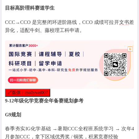
目标高阶理科赛道学生
CCC→CCO 是完整闭环进阶路线，CCO 成绩可拉开
文书
差
异化，适配牛剑、藤校理工科申请。
🔗
微信：mollywei007
9-12年级化学竞赛全年备赛规划参考
G9规划
春季夯实IG化学基础 →暑期CCC全程班系统学习 → 次年4
月参加CCC，拿下区域优秀奖 / 铜奖，积累竞赛经验