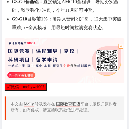
G8-G9有基础：
直接锁定AMC10全程班，暑期夯实基
础，秋季强化+冲刺，今年11月即可冲奖。
G9-G10目标前1%：
暑期入营封闭冲刺，12天集中突破
重难点+全真模考，用最短时间拉满竞赛状态。
🔗
微信：mollywei007
本文由
Molly
转载发布在
国际教育联盟
平台，版权归原作者
所有，如有侵权，请直接联系微信进行处理。