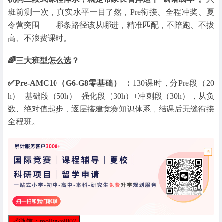
班前测一次，真实水平一目了然，Pre衔接、全程冲奖、夏
令营突围——哪条路径该从哪进，精准匹配，不陪跑、不拔
高、不浪费课时。
🌈三大班型怎么选？
✅Pre-AMC10（G6-G8零基础） ：
130课时，分Pre段（20
h）+基础段（50h）+强化段（30h）+冲刺段（30h），从负
数、绝对值起步，逐层搭建竞赛知识体系，结课后无缝衔接
全程班。
🔗
微信：mollywei007