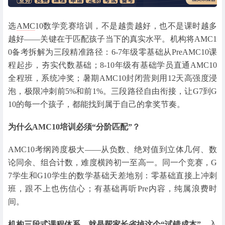
选
AMC
10数学竞赛培训，不是越贵越好，也不是课时越多
越好——关键在于匹配孩子当下的真实水平。机构将AMC1
0备考拆解为三段精准路径：6-7年级零基础从PreAMC10课
程起步，夯实代数基础；8-10年级有基础学员直通AMC10
全程班，系统冲奖；暑期AMC10封闭营则用12天高强度浸
泡，极限冲刺前5%和前1%。三段路径自由衔接，让G7到G
10的每一个孩子，都能找到属于自己的拿奖节奏。
为什么AMC10培训必须“分阶匹配”？
AMC10考纲跨度极大——从负数、绝对值到立体几何、数
论同余、组合计数，难度横跨初一至高一。同一个竞赛，G
7学生和G10学生的数学基础天差地别：零基础直接上冲刺
班，跟不上也伤信心；有基础再听Pre内容，纯属浪费时
间。
机构三段式课程体系，就是帮家长省掉这个“试错成本”。
入