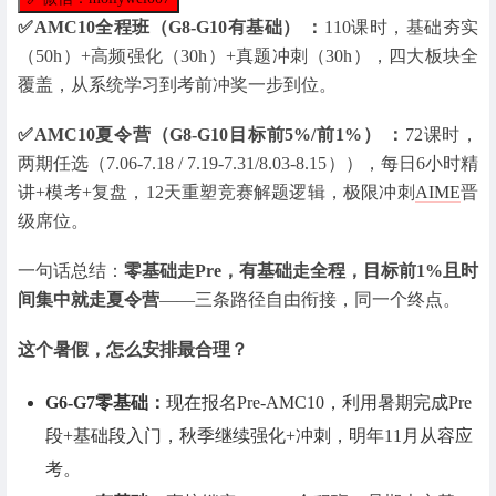
✅AMC10全程班（G8-G10有基础） ：
110课时，基础夯实
（50h）+高频强化（30h）+真题冲刺（30h），四大板块全
覆盖，从系统学习到考前冲奖一步到位。
✅AMC10夏令营（G8-G10目标前5%/前1%） ：
72课时，
两期任选（7.06-7.18 / 7.19-7.31/8.03-8.15）），每日6小时精
讲+模考+复盘，12天重塑竞赛解题逻辑，极限冲刺
AIME
晋
级席位。
一句话总结：
零基础走Pre，有基础走全程，目标前1%且时
间集中就走夏令营
——三条路径自由衔接，同一个终点。
这个暑假，怎么安排最合理？
G6-G7零基础：
现在报名Pre-AMC10，利用暑期完成Pre
段+基础段入门，秋季继续强化+冲刺，明年11月从容应
考。