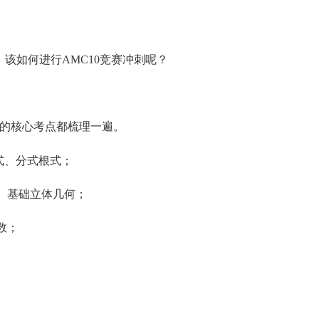
，该如何进行AMC10竞赛冲刺呢？
考的核心考点都梳理一遍。
式、分式根式；
、基础立体几何；
数；