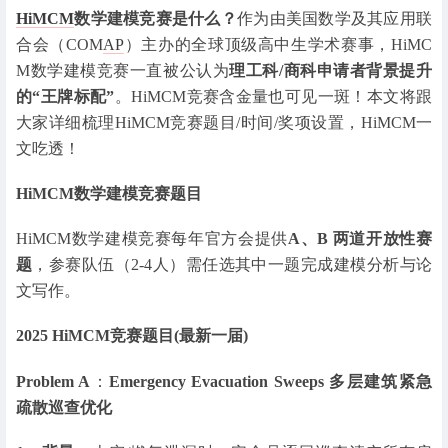
HiMCM
数学建模竞赛是什么？
作为由美国数学及其应用联
合会（COM
AP
）主办的全球顶级高中生学术赛事，HiMC
M数学建模竞赛一直被公认为
理工科/商科申请者背景提升
的“王牌标配”
。HiMCM竞赛含金量也可见一斑！本文将跟
大家详细梳理HiMCM竞赛题目/时间/奖项设置，HiMCM一
文吃透！
HiMCM数学建模竞赛题目
HiMCM数学建模竞赛每年官方会提供
A、B 两道开放性赛
题
，参赛队伍（2-4人）需任选其中一题完成建模分析与论
文写作。
2025 HiMCM竞赛题目(最新一届)
Problem A
：
Emergency Evacuation Sweeps 多层建筑紧急
疏散巡查优化