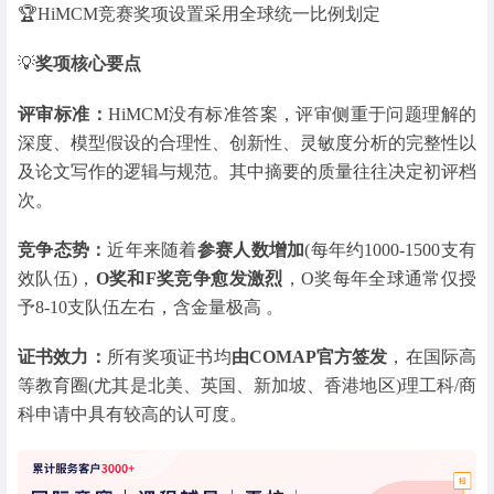
🏆HiMCM竞赛奖项设置采用全球统一比例划定
💡
奖项核心要点
评审标准：
HiMCM没有标准答案，评审侧重于问题理解的
深度、模型假设的合理性、创新性、灵敏度分析的完整性以
及论文写作的逻辑与规范。其中摘要的质量往往决定初评档
次。
竞争态势：
近年来随着
参赛人数增加
(每年约1000-1500支有
效队伍)，
O奖和F奖竞争愈发激烈
，O奖每年全球通常仅授
予8-10支队伍左右，含金量极高 。
证书效力：
所有奖项证书均
由COMAP官方签发
，在国际高
等教育圈(尤其是北美、英国、新加坡、香港地区)理工科/商
科申请中具有较高的认可度。