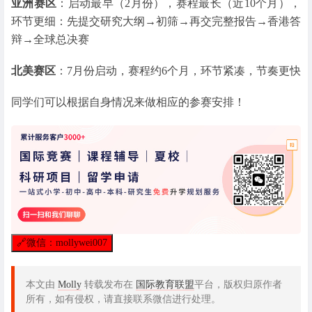
亚洲赛区
：启动最早（2月份），赛程最长（近10个月），
环节更细：先提交研究大纲→初筛→再交完整报告→香港答
辩→全球总决赛
北美赛区
：7月份启动，赛程约6个月，环节紧凑，节奏更快
同学们可以根据自身情况来做相应的参赛安排！
🔗
微信：mollywei007
本文由
Molly
转载发布在
国际教育联盟
平台，版权归原作者
所有，如有侵权，请直接联系微信进行处理。