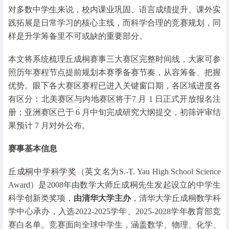
对多数中学生来说，校内课业巩固、语言成绩提升、课外实
践拓展是日常学习的核心主线，而科学合理的竞赛规划，同
样是升学筹备里不可或缺的重要部分。
本文将系统梳理丘成桐赛事三大赛区完整时间线，大家可参
照历年赛程节点提前规划本赛季备赛节奏，从容筹备、把握
优势。眼下各大赛区赛程已进入关键窗口期，各区域进度各
有区分：北美赛区与内地赛区将于7 月 1 日正式开放报名注
册；亚洲赛区已于 6 月中旬完成研究大纲提交，初筛评审结
果预计 7 月对外公布。
赛事基本信息
丘成桐中学科学奖
（英文名为S.-T. Yau High School Science
Award）是2008年由数学大师丘成桐先生发起设立的中学生
科学创新类奖项，
由清华大学主办
，清华大学丘成桐数学科
学中心承办，入选2022-2025学年、2025-2028学年教育部竞
赛白名单。竞赛面向全球中学生，涵盖数学、物理、化学、