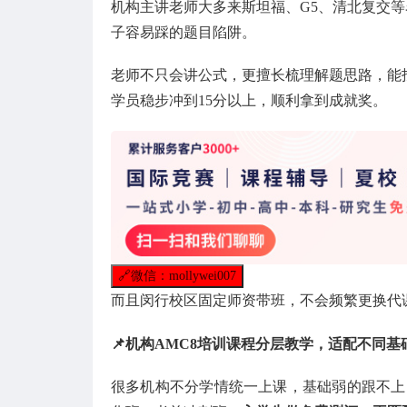
机构主讲老师大多来斯坦福、G5、清北复交等
子容易踩的题目陷阱。
老师不只会讲公式，更擅长梳理解题思路，能
学员稳步冲到15分以上，顺利拿到成就奖。
🔗
微信：mollywei007
而且闵行校区固定师资带班，不会频繁更换代
📌机构AMC8培训课程分层教学，适配不同基
很多机构不分学情统一上课，基础弱的跟不上，