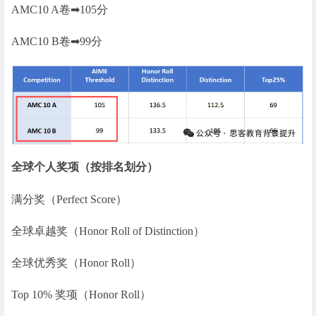
AMC10 A卷➡105分
AMC10 B卷➡99分
全球个人奖项（按排名划分）
满分奖（Perfect Score）
全球卓越奖（Honor Roll of Distinction）
全球优秀奖（Honor Roll）
Top 10% 奖项（Honor Roll）