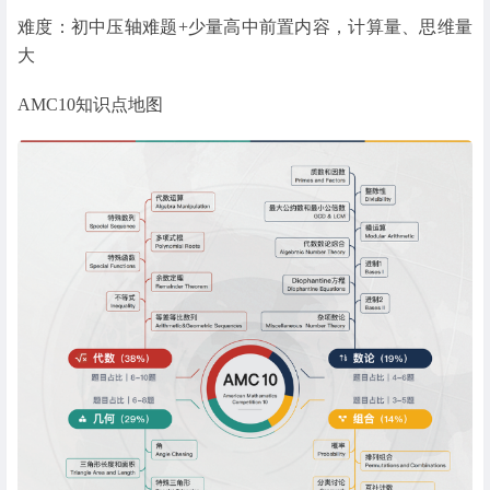
难度：初中压轴难题+少量高中前置内容，计算量、思维量
大
AMC10知识点地图