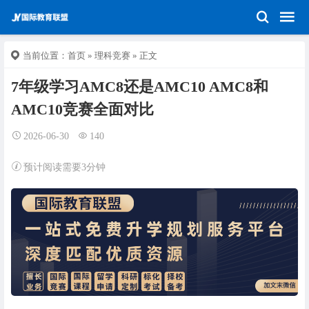
当前位置：
首页
»
理科竞赛
» 正文
7年级学习AMC8还是AMC10 AMC8和
AMC10竞赛全面对比
2026-06-30
140
预计阅读需要3分钟