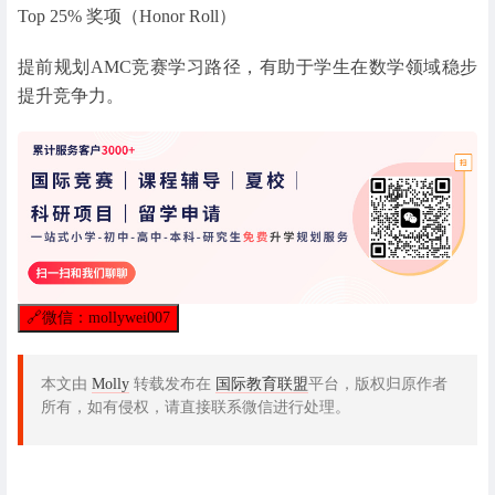
Top 25% 奖项（Honor Roll）
提前规划AMC竞赛学习路径，有助于学生在数学领域稳步
提升竞争力。
🔗
微信：mollywei007
本文由
Molly
转载发布在
国际教育联盟
平台，版权归原作者
所有，如有侵权，请直接联系微信进行处理。