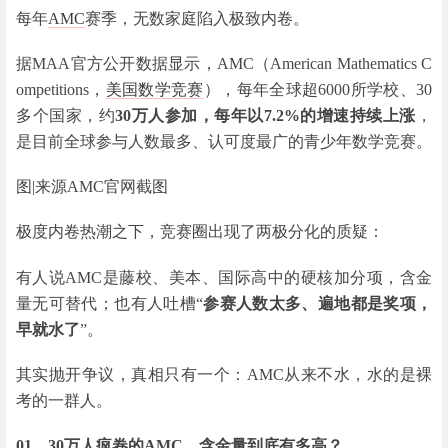
每年
AMC
赛季，无数家庭陷入极致内卷。
据MAA官方公开数据显示，AMC（American Mathematics C
ompetitions，
美国数学竞赛
），每年全球超6000所学校、30
多个国家，约
30万人参加，每年以7.2%的增速持续上涨
，
是目前全球参与人数最多、认可度最广的青少年数学竞赛。
图|来源AMC官网截图
极度内卷热潮之下，竞赛圈出现了两极分化的质疑：
有人说AMC是藤校、美本、国际高中的硬核加分项，含金
量无可替代；也有人吐槽“
参赛人数太多、遍地都是奖项，
早就水了
”。
其实抛开争议，真相只有一个：AMC从来不水，水的是裸
考的一群人。
01、
30万人疯卷的AMC，含金量到底有多高？