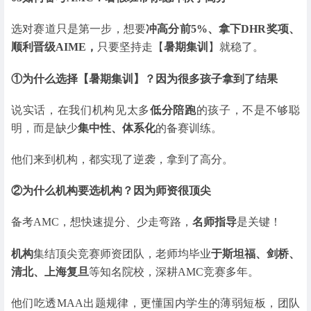
选对赛道只是第一步，想要
冲高分前5%、拿下DHR奖项、
顺利晋级AIME，
只要坚持走【
暑期集训
】就稳了。
①为什么选择【暑期集训】？因为很多孩子拿到了结果
说实话，在我们机构见太多
低分陪跑
的孩子，不是不够聪
明，而是缺少
集中性、体系化
的备赛训练。
他们来到机构，都实现了逆袭，拿到了高分。
②为什么机构要选机构？因为师资很顶尖
备考AMC，想快速提分、少走弯路，
名师指导
是关键！
机构
集结顶尖竞赛师资团队，老师均毕业
于斯坦福、剑桥、
清北、上海复旦
等知名院校，深耕AMC竞赛多年。
他们吃透MAA出题规律，更懂国内学生的薄弱短板，团队