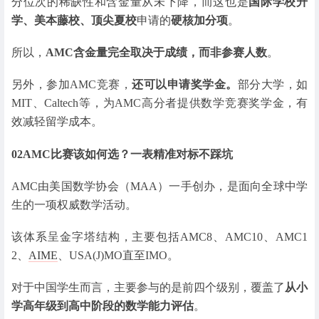
分位次的稀缺性和含金量从未下降，而这也是
国际学校升
学、美本藤校、顶尖夏校
申请的
硬核加分项
。
所以，
AMC含金量完全取决于成绩，而非参赛人数
。
另外，参加AMC竞赛，
还可以申请奖学金。
部分大学，如
MIT、Caltech等，为AMC高分者提供数学竞赛奖学金，有
效减轻留学成本。
02
AMC比赛该如何选？一表精准对标不踩坑
AMC由美国数学协会（MAA）一手创办，是面向全球中学
生的一项权威数学活动。
该体系呈金字塔结构，主要包括AMC8、AMC10、AMC1
2、
AIME
、USA(J)MO直至IMO。
对于中国学生而言，主要参与的是前四个级别，覆盖了
从小
学高年级到高中阶段的数学能力评估
。