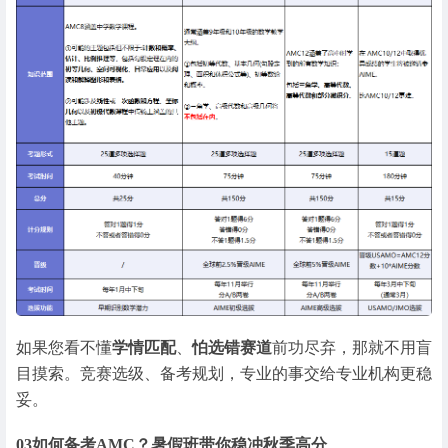
如果您看不懂
学情匹配
、
怕选错赛道
前功尽弃，那就不用盲
目摸索。竞赛选级、备考规划，专业的事交给专业机构更稳
妥。
03
如何备考AMC？暑假班带你稳冲秋季高分