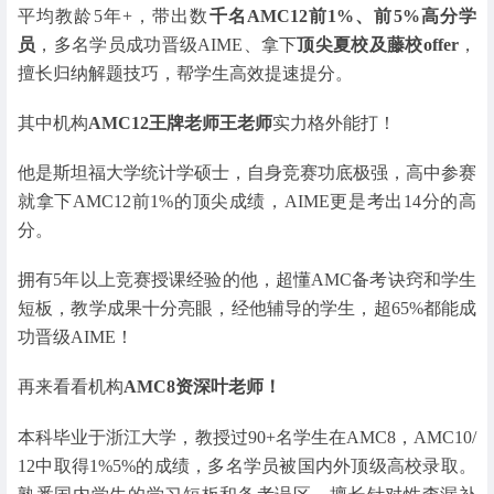
平均教龄5年+，带出数
千名AMC12前1%、前5%高分学
员
，多名学员成功晋级AIME、拿下
顶尖夏校及藤校offer
，
擅长归纳解题技巧，帮学生高效提速提分。
其中机构
AMC12王牌老师王老师
实力格外能打！
他是斯坦福大学统计学硕士，自身竞赛功底极强，高中参赛
就拿下AMC12前1%的顶尖成绩，AIME更是考出14分的高
分。
拥有5年以上竞赛授课经验的他，超懂AMC备考诀窍和学生
短板，教学成果十分亮眼，经他辅导的学生，超65%都能成
功晋级AIME！
再来看看机构
AMC8资深叶老师！
本科毕业于浙江大学，教授过90+名学生在AMC8，AMC10/
12中取得1%5%的成绩，多名学员被国内外顶级高校录取。