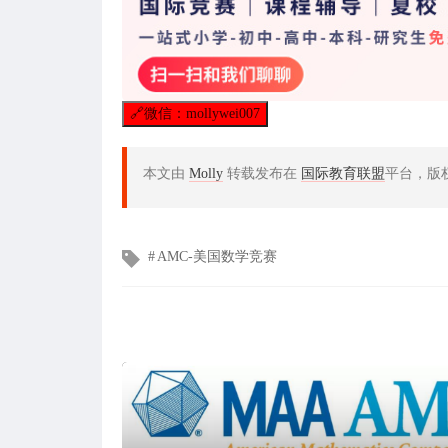
🔗
微信：mollywei007
本文由
Molly
转载发布在
国际教育联盟
平台，版
文
AMC-美国数学竞赛
章
标
签