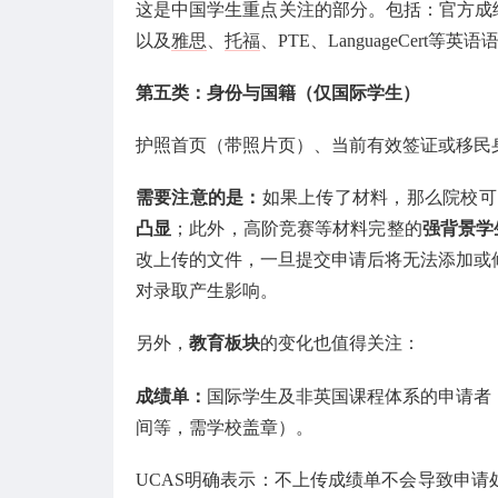
这是中国学生重点关注的部分。包括：官方成
以及
雅思
、
托福
、PTE、LanguageCert等
第五类：身份与国籍（仅国际学生）
护照首页（带照片页）、当前有效签证或移民
需要注意的是：
如果上传了材料，那么院校可
凸显
；此外，高阶竞赛等材料完整的
强背景学
改上传的文件，一旦提交申请后将无法添加或
对录取产生影响。
另外，
教育板块
的变化也值得关注：
成绩单：
国际学生及非英国课程体系的申请者
间等，需学校盖章）。
UCAS明确表示：不上传成绩单不会导致申