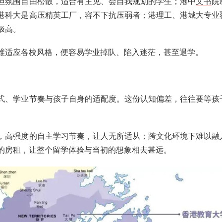
尖但氛围自由松散，适合有主见、会自我规划的学生；港中
文书
院
港科大是高压精英工厂，容不下抗压弱者；港理工、港城大专业
极高。
维适应各校风格，便容易学业掉队、陷入迷茫，甚至退学。
式、学业节奏与孩子自身的适配度。这份认知偏差，往往要等孩
，高强度的自主学习节奏，让人无所适从；跨文化环境下难以融
的房租，让整个留学体验与当初的想象相去甚远。