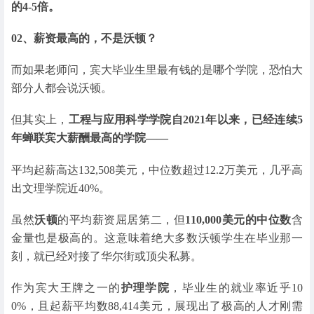
的4-5倍。
02、
薪资最高的，不是沃顿？
而如果老师问，宾大毕业生里最有钱的是哪个学院，恐怕大
部分人都会说沃顿。
但其实上，
工程与应用科学学院自2021年以来，已经连续5
年蝉联宾大薪酬最高的学院——
平均起薪高达132,508美元，中位数超过12.2万美元，几乎高
出文理学院近40%。
虽然
沃顿
的平均薪资屈居第二，但
110,000美元的中位数
含
金量也是极高的。这意味着绝大多数沃顿学生在毕业那一
刻，就已经对接了华尔街或顶尖私募。
作为宾大王牌之一的
护理学院
，毕业生的就业率近乎10
0%，且起薪平均数88,414美元，展现出了极高的人才刚需