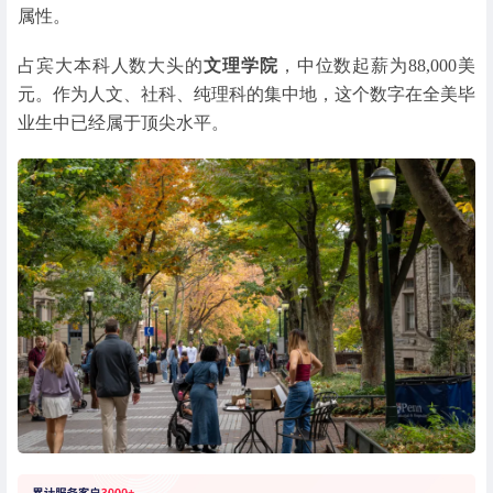
属性。
占宾大本科人数大头的
文理学院
，中位数起薪为88,000美
元。作为人文、社科、纯理科的集中地，这个数字在全美毕
业生中已经属于顶尖水平。