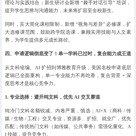
理论与实践结合；新生研讨会新增 “棘手对话引导” 培训，
提升学生思辨与沟通能力，未来将扩容至全校新生。
同时，宾大简化课程限制，新增 “视角与差异” 必修课，扩
大选修课范围，鼓励跨学院选课，兼顾实用技能与人文素
养，为学生提供多元成长路径。
四、申请逻辑彻底变了！单一学科已过时，复合能力成王道
从文科缩编、AI 扩招到博雅教育升级，美国名校申请底层
逻辑已全面重构，单一专业能力不再吃香，复合背景 + 深
度思考才是核心竞争力。
1. 专业选择：避开纯文科，优先 AI 交叉赛道
纯冷门文科名额锐减、内卷严重，慎选；AI+X（商科 / 传
媒 / 生物 / 工程）交叉专业，资源多、扩招、就业广，优先
匹配；传统热门文科（如传媒、公共事务）需强化量化、A
I 技能，提升竞争力。