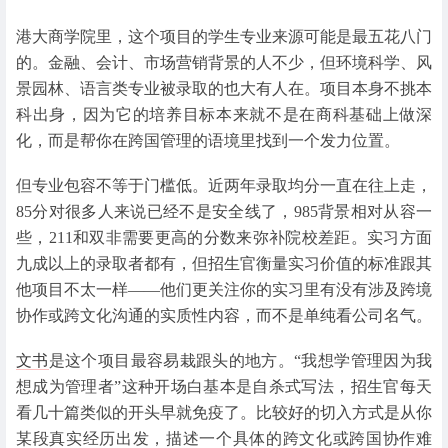
港大商学院里，这个项目的学生专业来源可能是最五花八门
的。金融、会计、市场营销背景的人不少，但环境科学、风
景园林、语言类专业被录取的也大有人在。项目本身不挑本
科出身，因为它的培养目标本来就不是在商科基础上做深
化，而是帮你在跨国管理的语境里找到一个发力位置。
但专业包容不等于门槛低。近两年录取均分一直在往上走，
85分对很多人来说已经不是安全线了，985背景相对从容一
些，211和双非需要更高的分数来弥补院校差距。实习方面
九成以上的录取者都有，但招生官衡量实习价值的标准跟其
他项目不太一样——他们更关注你的实习里有没有涉及跨境
协作或跨文化沟通的实质性内容，而不是单纯看公司名气。
文书
是这个项目最容易栽跟头的地方。“我想学管理因为我
想成为管理者”这种开场白基本是自杀式写法，招生官每天
看几十篇类似的开头早就免疫了。比较好的切入方式是从你
某段真实经历出发，描述一个具体的跨文化或跨国协作难