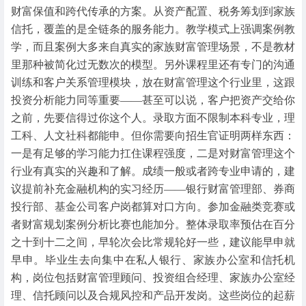
财富保值和跨代传承的方案。从资产配置、税务筹划到家族
信托，覆盖的是全链条的服务能力。教学模式上强调案例教
学，而且案例大多来自真实的家族财富管理场景，不是教材
里那种被简化过无数次的模型。另外课程里还有专门的沟通
训练和客户关系管理模块，放在财富管理这个行业里，这跟
投资分析能力同等重要——甚至可以说，客户把资产交给你
之前，先要信得过你这个人。录取方面不限制本科专业，理
工科、人文社科都能申。但你需要向招生官证明两样东西：
一是有足够的学习能力扛住课程强度，二是对财富管理这个
行业有真实的兴趣和了解。成绩一般或者跨专业申请的，建
议提前补充金融机构的实习经历——银行财富管理部、券商
投行部、基金公司客户岗都算对口方向。参加金融类竞赛或
者财富规划案例分析比赛也能加分。整体录取率预估在百分
之十到十二之间，早轮次会比常规轮好一些，建议能早申就
早申。毕业生去向集中在私人银行、家族办公室和信托机
构，岗位包括财富管理顾问、投资组合经理、家族办公室经
理、信托顾问以及合规风控和产品开发岗。这些岗位的起薪