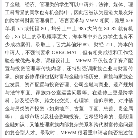
了金融、经济、管理类的学生可以申请外，法律、媒体、理
工科背景的同学也有机会跨申，因此它被认为是港大最友好
的跨学科财富管理项目。语言要求与 MWM 相同，雅思 6.0/
单项 5.5 或托福 80，均分上中上 985 大约在 80–85 就有机
会，85 以上的录取概率更大，海本和中外合办学生也有不
少成功案例。录取上，它尤其偏好985、财经 211、海本的
申请人，不强制要求 GRE/GMAT，但有相关成绩和工作经
验会被优先考虑。课程设计上，MFWM 不仅包含了资产配
置与投资管理等传统内容，还特别强调家族企业与财富传
承。例如必修课程包括财富与金融市场历史、家族与家族企
业发展、资产配置与投资管理、公司金融与商业、遗产规划
与法律事宜、家族办公室运营问题等。在选修上更是跨学
科，涉及经济学、跨文化交流、心理学、信仰宗教、对冲基
金与另类资产投资（如房地产、古董、字画、慈善、贵金属
等）、全球市场以及社会影响投资。它希望培养的，是既懂
金融知识，又能处理家族内部复杂关系和跨代财富传递问题
的复合型人才。录取时，MFWM 很看重申请者能否把过往