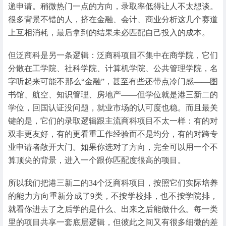
递申请。稍微热门一点的方向，录取率低得让人不太想谈。
很多背景不错的人，挤在金融、会计、商业分析这几个赛道
上互相消耗，最后拿到的结果未必匹配自己投入的成本。
但泛商科是另一条逻辑：泛商科项目不集中在商学院，它们
分散在工学院、社科学院、计算机学院、公共管理学院，名
字听起来可能不那么“金融”，甚至有些还带点冷门感——图
书馆、航空、知识管理、房地产——但学位就是港三新二的
学位，回国认证没问题，就业市场的认可度也稳。而且最关
键的是，它们的录取逻辑跟主流商科项目不太一样：有的对
双非更友好，有的更看重工作经验而不是均分，有的对跨专
业申请者敞开大门。如果你选对了方向，完全可以用一个不
算顶尖的背景，进入一个跟你匹配度很高的项目。
所以我们把港三新二的34个泛商科项目，按照它们实际培养
的能力方向重新分成了9类，不按学校排，也不按学院排，
就看你进去了之后学的是什么、出来之后能做什么。每一类
里的项目共享一套底层逻辑，但彼此之间又有很多细微的差