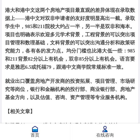
港大和港中文这两个房地产项目最直观的差异体现在录取数
据上——港中文对双非申请者的友好度明显高出一截。录取
学生中，985和211院校大约占一半，另一半是双非和海本。
项目也明确表示欢迎多元学术背景，工程背景的可以突出项
目管理和数理基础，文科背景的可以突出沟通分析和政策研
究能力，各有各的发力点。均分门槛也比港大低一些：985
和211背景82分以上有机会，双非85分以上有机会。语言要
求是雅思6.5或托福79，跟港中文商学院常规标准一致。
就业出口覆盖房地产开发商的投资拓展、项目管理、市场研
究等岗位，银行和金融机构的投行部、商业银行部、房地产
基金方向，以及估值、咨询、资产管理等专业服务机构。
【相关文章】
门槛最低？26Fall港中文房地产硕士宣讲会信息总结
首页
在线咨询
26fall港中文提前批申请，这个专业门槛最低