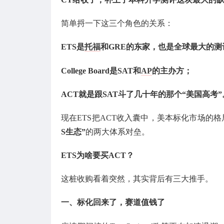
简单捋一下这三个角色的关系：
ETS是
托福
和GRE的东家，也是全球最大的测
College Board是SAT和
AP
的主办方；
ACT就是跟SAT斗了几十年的那个“美国高考”
现在ETS把ACT收入囊中，美本标化市场的格局彻
S生态”
的两大体系对垒。
ETS为啥要买ACT？
这桩收购看着突然，其实背后有三大推手。
一、标化回来了，赛道值钱了