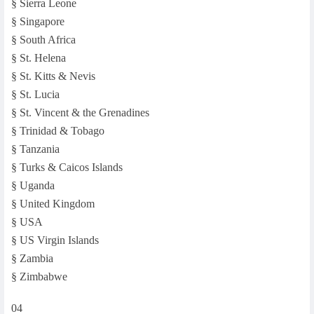
§ Sierra Leone
§ Singapore
§ South Africa
§ St. Helena
§ St. Kitts & Nevis
§ St. Lucia
§ St. Vincent & the Grenadines
§ Trinidad & Tobago
§ Tanzania
§ Turks & Caicos Islands
§ Uganda
§ United Kingdom
§ USA
§ US Virgin Islands
§ Zambia
§ Zimbabwe
04