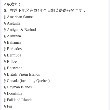
A或者B；
6、在以下地区完成4年全日制英语课程的同学：
§ American Samoa
§ Anguilla
§ Antigua & Barbuda
§ Australia
§ Bahamas
§ Barbados
§ Bermuda
§ Belize
§ Botswana
§ British Virgin Islands
§ Canada (including Quebec)
§ Cayman Islands
§ Dominica
§ Falkland Islands
§ Fiji