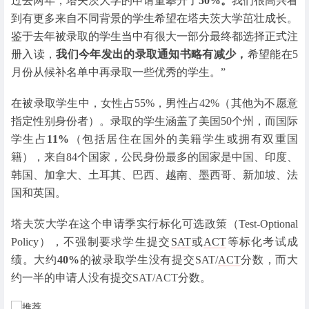
过去两年，塔夫茨大学的申请量攀升了
50%。
我们很高兴看
到有更多来自不同背景的学生希望在塔夫茨大学茁壮成长。
鉴于去年被录取的学生当中有很大一部分最终都选择正式注
册入读，
我们今年发出的录取通知书略有减少，
希望能在5
月份从候补名单中再录取一些优秀的学生。”
在被录取学生中，女性占55%，男性占42%（其他为不愿意
指定性别身份者）。录取的学生涵盖了美国50个州，而国际
学生占
11%
（包括居住在国外的美籍学生或拥有双重国
籍），来自84个国家，公民身份最多的国家是中国、印度、
韩国、加拿大、土耳其、巴西、越南、墨西哥、新加坡、法
国和英国。
塔夫茨大学在这个申请季实行标化可选政策（Test-Optional
Policy），不强制要求学生提交
SAT
或
ACT
等标化考试成
绩。大约
40%
的被录取学生没有提交SAT/
ACT
分数，而大
约一半的申请人没有提交SAT/ACT分数。