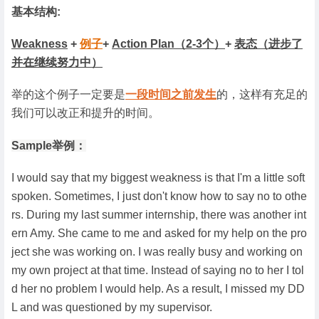
基本结构:
Weakness
+
例子
+
Action Plan（2-3个）
+
表态（进步了
并在继续努力中）
举的这个例子一定要是
一段时间之前发生
的，这样有充足的
我们可以改正和提升的时间。
Sample举例：
I would say that my biggest weakness is that I'm a little soft
spoken. Sometimes, I just don't know how to say no to othe
rs. During my last summer internship, there was another int
ern Amy. She came to me and asked for my help on the pro
ject she was working on. I was really busy and working on
my own project at that time. Instead of saying no to her I tol
d her no problem I would help. As a result, I missed my DD
L and was questioned by my supervisor.