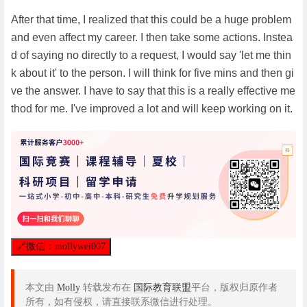
After that time, I realized that this could be a huge problem
and even affect my career. I then take some actions. Instea
d of saying no directly to a request, I would say 'let me thin
k about it' to the person. I will think for five mins and then gi
ve the answer. I have to say that this is a really effective me
thod for me. I've improved a lot and will keep working on it.
🔗
微信：mollywei007
本文由
Molly
转载发布在
国际教育联盟
平台，版权归原作者
所有，如有侵权，请直接联系微信进行处理。