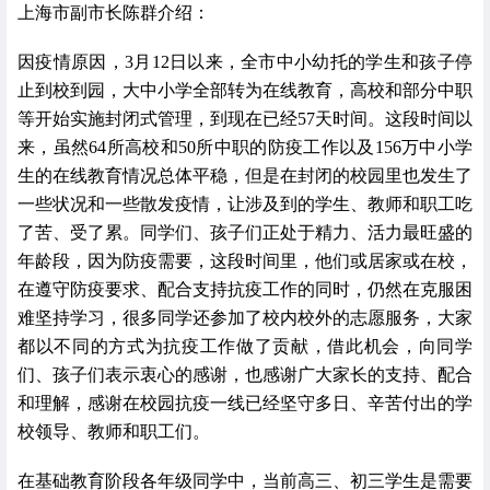
上海市副市长陈群介绍：
因疫情原因，
3
月
12
日以来，全市中小幼托的学生和孩子停
止到校到园，大中小学全部转为在线教育，高校和部分中职
等开始实施封闭式管理，到现在已经
57
天时间。这段时间以
来，虽然
64
所高校和
50
所中职的防疫工作以及
156
万中小学
生的在线教育情况总体平稳，但是在封闭的校园里也发生了
一些状况和一些散发疫情，让涉及到的学生、教师和职工吃
了苦、受了累。同学们、孩子们正处于精力、活力最旺盛的
年龄段，因为防疫需要，这段时间里，他们或居家或在校，
在遵守防疫要求、配合支持抗疫工作的同时，仍然在克服困
难坚持学习，很多同学还参加了校内校外的志愿服务，大家
都以不同的方式为抗疫工作做了贡献，借此机会，向同学
们、孩子们表示衷心的感谢，也感谢广大家长的支持、配合
和理解，感谢在校园抗疫一线已经坚守多日、辛苦付出的学
校领导、教师和职工们。
在基础教育阶段各年级同学中，当前高三、初三学生是需要