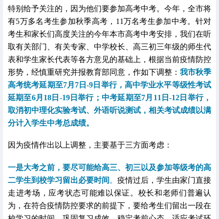
特别给予关注的，因为他们要参加高考中考。今年，全市将
有
5
万多名考生参加秋季高考，
11
万名考生参加中考。针对
考生和家长们高度关注的今年本市高考中考安排，我们在听
取有关部门、有关专家、中学校长、高三初三年级的师生代
表和学生家长代表等各方意见的基础上，根据当前疫情防控
形势，经慎重研究并报教育部同意，作如下调整：
我市秋季
高考统考延期至
7
月
7
日
-9
日举行，高中学业水平等级性考试
延期至
6
月
18
日
-19
日举行；中考延期至
7
月
11
日
-12
日举行，
取消初中理化实验考试、外语听说测试，相关考试成绩以满
分计入学生中考总成绩。
因为疫情作出以上调整，主要基于三方面考虑：
一是大考之前，要尽可能给高三、初三以及参加等级考的高
二学生到校学习留出必要时间
。
疫情过后，学生由家门直接
走进考场，应考状态可能难以保证。校长和老师们普遍认
为，在符合疫情防控要求的前提下，要给考生们留出一段在
校学习的时间，巩固复习成效，稳定考前心态，适应考试环