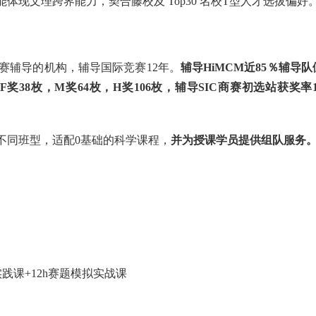
能体现文理跨界能力，契合藤校及 Top30 名校T型人才选拔偏好
际竞赛辅导的机构，辅导国际竞赛12年。
辅导HiMCM近85％辅导队
枚，F奖38枚，M奖64枚，H奖106枚，辅导SIC商赛初选站获奖率1
设了不同班型，适配0基础的科学课程，
并为授课学员提供组队服务
实践课+12h赛题模拟实战课