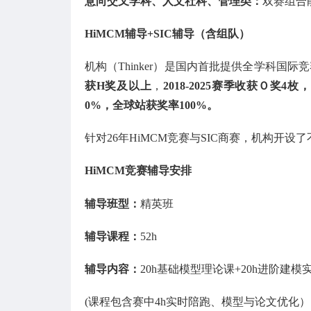
意向交叉学科、人文社科、管理类：
双赛组合
HiMCM辅导+SIC辅导（含组队）
机构（Thinker）是国内首批提供全学科国
获H奖及以上
，
2018-2025赛季收获Ｏ奖4
0%，全球站获奖率100%。
针对26年HiMCM竞赛与SIC商赛，机构开
HiMCM竞赛辅导安排
辅导班型：
精英班
辅导课程：
52h
辅导内容：
20h基础模型理论课+20h进阶建模
(课程包含赛中4h实时陪跑、模型与论文优化）