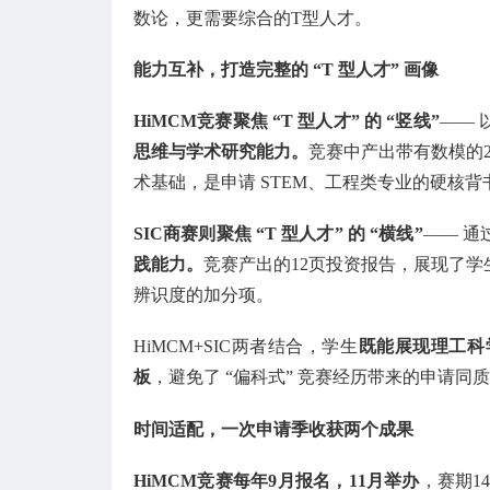
数论，更需要综合的T型人才。
能力互补，打造完整的 “T 型人才” 画像
HiMCM竞赛聚焦 “T 型人才” 的 “竖线”
——
思维与学术研究能力。
竞赛中产出带有数模的
术基础，是申请 STEM、工程类专业的硬核背
SIC商赛则聚焦 “T 型人才” 的 “横线”
—— 
践能力。
竞赛产出的12页投资报告，展现了
辨识度的加分项。
HiMCM+SIC两者结合，学生
既能展现理工科
板
，避免了 “偏科式” 竞赛经历带来的申请同
时间适配，一次申请季收获两个成果
HiMCM竞赛每年9月报名，11月举办
，赛期1