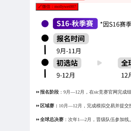
🔗
微信：mollywei007
⏩
报名阶段
：9月—12月，在sic竞赛官网完
⏩
区域赛：
10月—12月，完成模拟交易并提
⏩
全球总决赛
：次年1—2月，晋级队伍参加线