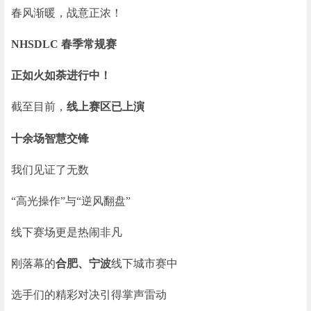
春风渐暖，战意正浓！
NHSDLC 春季常规赛
正如火如荼进行中！
截至目前，
线上赛区已上演
十余场智慧交锋
我们见证了无数
“高光操作”与“逆风翻盘”
线下赛场更是热闹非凡
刚落幕的
合肥、宁波
线下城市赛中
选手们的精彩对决引得掌声雷动