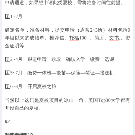
申请通道，如果想申请此类夏校，需将准备时间往前提。
2️⃣1~2月：
确定名单，准备材料，提交申请（通常2~3所）材料包括9
年级以来的成绩单、推荐信、
托福
100+、简历、
文书
,、资
金证明等
3️⃣2~4月：跟进申请—录取—确认入学—缴费—选课
4️⃣5~7月：缴费一体检—疫苗—保险—签证—接送机
5️⃣6~8月：开启夏校之旅
当然以上这只是夏校项目的冰山一角，美国Top30大学都有
开设自己的夏校。
02