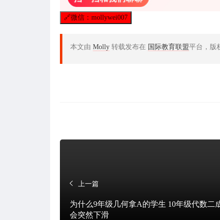
🔗
微信：mollywei007
本文由
Molly
转载发布在
国际教育联盟
平台，版
上一篇
为什么9年级几何拿A的学生 10年级代数二
会突然下滑