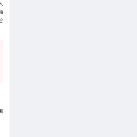
人
商
管
编