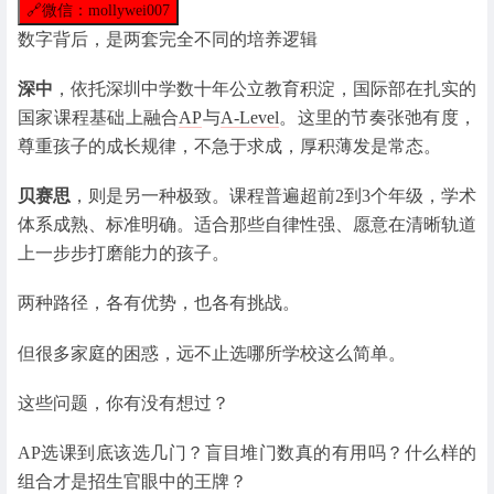
🔗
微信：mollywei007
数字背后，是两套完全不同的培养逻辑
深中
，依托深圳中学数十年公立教育积淀，国际部在扎实的
国家课程基础上融合
AP
与
A-Level
。这里的节奏张弛有度，
尊重孩子的成长规律，不急于求成，厚积薄发是常态。
贝赛思
，则是另一种极致。课程普遍超前2到3个年级，学术
体系成熟、标准明确。适合那些自律性强、愿意在清晰轨道
上一步步打磨能力的孩子。
两种路径，各有优势，也各有挑战。
但很多家庭的困惑，远不止选哪所学校这么简单。
这些问题，你有没有想过？
AP选课到底该选几门？盲目堆门数真的有用吗？什么样的
组合才是招生官眼中的王牌？