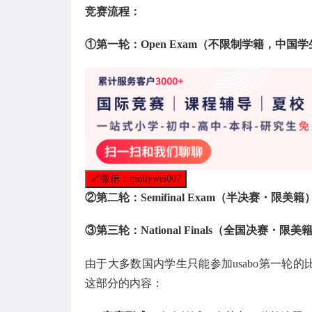
竞赛流程：
①第一轮：Open Exam（不限制学籍，中国
🔗
微信：mollywei007
②第二轮：Semifinal Exam（半决赛・限美籍
③第三轮：National Finals（全国决赛・限美
由于大多数国内学生只能参加usabo第一轮的
这部分的内容：