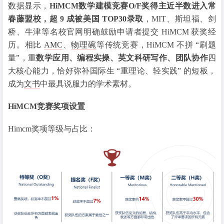
数据显示，
HiMCM数学建模竞赛O/F奖得主近半数进入常
春藤盟校，超 9 成被美国 TOP30录取
，MIT、斯坦福、剑
桥、牛津等名校官网明确鼓励申请者提交 HiMCM 获奖经
历。相比
AMC
、
物理碗
等传统竞赛，HiMCM 不拼 “刷题
量”，重
数学应用、编程实操、英文科研写作、团队协作
四
大核心能力，恰好弥补国际生 “重理论、轻实践” 的短板，
成为
文书
中最具说服力的学术素材。
HiMCM竞赛奖项设置
Himcm奖项等级与占比：