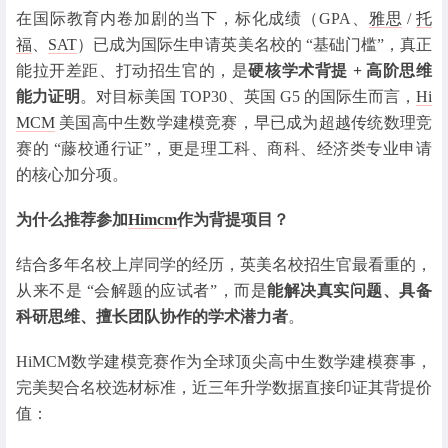
在国际教育内卷加剧的当下，标化成绩（GPA、
雅思
/
托
福
、
SAT
）已成为国际生申请英美名校的 “基础门槛”，真正
能拉开差距、打动招生官的，是
硬核学术背提 + 高阶思维
能力证明
。对目标美国 TOP30、英国 G5 的国际生而言，
Hi
MCM
美国高中生数学建模竞赛，早已成为超越传统数理竞
赛的 “藤校通行证”，更是理工科、商科、经济类专业申请
的核心加分项。
为什么推荐参加
Himcm
作为背提项目？
结合多年名校上岸同学的经历，英美名校招生官最看重的，
从来不是 “会解题的应试者”，而是
能解决真实问题、具备
科研思维、擅长团队协作的学术潜力者
。
HiMCM数学建模竞赛作为全球顶尖高中生数学建模赛事，
完美契合名校选材标准，近三年升学数据直接印证其背提价
值：