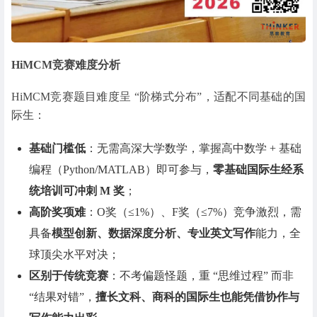
HiMCM竞赛难度分析
HiMCM竞赛题目难度呈 “阶梯式分布”，适配不同基础的国
际生：
基础门槛低
：无需高深大学数学，掌握高中数学 + 基础
编程（Python/MATLAB）即可参与，
零基础国际生经系
统培训可冲刺 M 奖
；
高阶奖项难
：O奖（≤1%）、F奖（≤7%）竞争激烈，需
具备
模型创新、数据深度分析、专业英文写作
能力，全
球顶尖水平对决；
区别于传统竞赛
：不考偏题怪题，重 “思维过程” 而非
“结果对错”，
擅长文科、商科的国际生也能凭借协作与