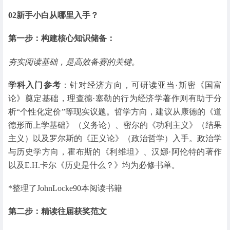
02
新手小白从哪里入手？
第一步：构建核心知识储备：
夯实阅读基础，是高效备赛的关键。
学科入门参考
：针对经济方向，可研读亚当·斯密《国富
论》奠定基础，理查德·塞勒的行为经济学著作则有助于分
析“个性化定价”等现实议题。哲学方向，建议从康德的《道
德形而上学基础》（义务论）、密尔的《功利主义》（结果
主义）以及罗尔斯的《正义论》（政治哲学）入手。政治学
与历史学方向，霍布斯的《利维坦》、汉娜·阿伦特的著作
以及E.H.卡尔《历史是什么？》均为必修书单。
*整理了JohnLocke90本阅读书籍
第二步：精读往届获奖范文