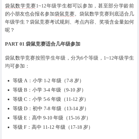
袋鼠数学竞赛
1~12年级学生都可以参加，甚至部分学龄前
的小朋友也会报名参加
袋鼠竞赛
。袋鼠数学竞赛到底适合几
年级学生？袋鼠竞赛考试规则、考点内容、奖项含金量如何
呢？
PART 01 袋鼠竞赛适合几年级参加
袋鼠数学竞赛按照学生年级，分为6个等级，1~12年级学生
均可参加：
等级 A：小学 1-2 年级（7-8 岁）
等级 B：小学 3-4 年级（9-10 岁）
等级 C：小学 5-6 年级（11-12 岁）
等级 D：初中 7-8 年级（13-14 岁）
等级 E：高中 9-10 年级（15-16 岁）
等级 F：高中 11-12 年级（17-18 岁）