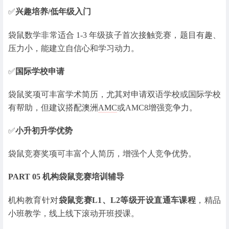
✅
兴趣培养/低年级入门
袋鼠数学非常适合 1-3 年级孩子首次接触竞赛，题目有趣、
压力小，能建立自信心和学习动力。
✅
国际学校申请
袋鼠奖项可丰富学术简历，尤其对申请双语学校或国际学校
有帮助，但建议搭配澳洲
AMC
或AMC8增强竞争力。
✅
小升初升学优势
袋鼠竞赛奖项可丰富个人简历，增强个人竞争优势。
PART 05 机构袋鼠竞赛培训辅导
机构教育针对
袋鼠竞赛L1、L2等级开设直通车课程
，精品
小班教学，线上线下滚动开班授课。