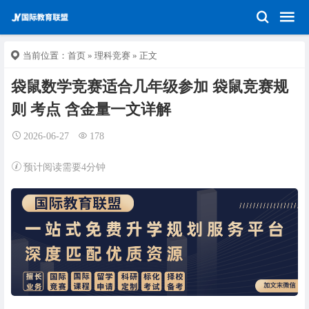
当前位置：
首页
»
理科竞赛
» 正文
袋鼠数学竞赛适合几年级参加 袋鼠竞赛规
则 考点 含金量一文详解
2026-06-27
178
预计阅读需要4分钟