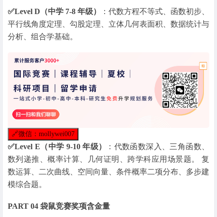
✅Level D（中学 7-8 年级）
：代数方程不等式、函数初步、
平行线角度定理、勾股定理、立体几何表面积、数据统计与
分析、组合学基础。
🔗
微信：mollywei007
✅Level E（中学 9-10 年级）
：代数函数深入、三角函数、
数列递推、概率计算、几何证明、跨学科应用场景题。 复
数运算、二次曲线、空间向量、条件概率二项分布、多步建
模综合题。
PART 04 袋鼠竞赛奖项含金量