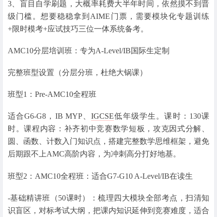
3、盲目自学刷题，大概率耗费大半年时间，依然摸不到晋
级门槛。想要稳稳拿到AIME门票，需要模块化专题训练
+限时模考+应试技巧三位一体系统备考。
AMC10分层培训班：专为A-Level/IB国际生定制
完整班型设置（分层分班，杜绝大锅课）
班型1：Pre-AMC10全程班
适合G6-G8，IB MYP、
IGCSE
低年级学生。课时：130课
时。课程内容：补齐初中竞赛数学短板，攻克因式分解、
圆、函数、计数入门知识点，搭建完整数学思维框架，避免
后期跟不上AMC高阶内容，为冲刺高分打好地基。
班型2：AMC10全程班：适合G7-G10 A-Level/IB在读生
-基础精讲班（50课时）：梳理四大模块全部考点，扫清知
识盲区，对标考试大纲，把课内知识延伸到竞赛难度，适合