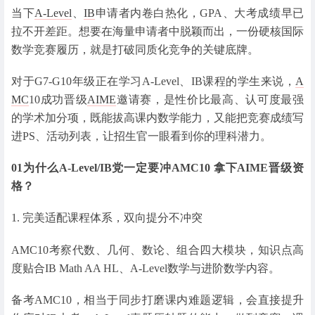
当下
A-Level
、
IB
申请者内卷白热化，GPA、大考成绩早已
拉不开差距。想要在海量申请者中脱颖而出，一份硬核国际
数学竞赛履历，就是打破同质化竞争的关键底牌。
对于G7-G10年级正在学习A-Level、IB课程的学生来说，
A
MC
10成功晋级
AIME
邀请赛，是性价比最高、认可度最强
的学术加分项，既能拔高课内数学能力，又能把竞赛成绩写
进PS、活动列表，让招生官一眼看到你的理科潜力。
01
为什么A-Level/IB党一定要冲AMC10 拿下AIME晋级资
格？
1. 完美适配课程体系，双向提分不冲突
AMC10考察代数、几何、数论、组合四大模块，知识点高
度贴合IB Math AA HL、A-Level数学与进阶数学内容。
备考AMC10，相当于同步打磨课内难题逻辑，会直接提升