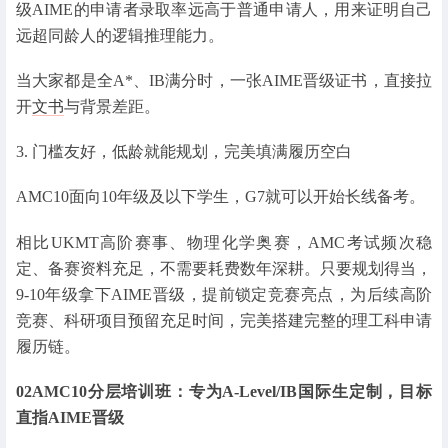
级AIME的申请者录取率远高于普通申请人，用来证明自己
远超同龄人的逻辑推理能力。
当大家都是全A*、IB满分时，一张AIME晋级证书，直接拉
开
文书
与背景差距。
3. 门槛友好，低龄就能规划，完美填满履历空白
AMC10面向10年级及以下学生，G7就可以开始长线备考。
相比UKMT高阶赛事、物理化学奥赛，AMC考试频次稳
定、备赛资料充足，不需要耗费数年深耕。只要规划得当，
9-10年级拿下AIME晋级，提前锁定竞赛亮点，为后续高阶
竞赛、科研项目预留充足时间，完美搭建完整的理工科申请
履历链。
02
AMC10分层培训班：专为A-Level/IB国际生定制，目标
直指AIME晋级