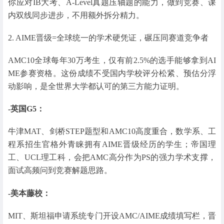
你应对IB大考、A-Level真题压轴题的能力，做到竞赛、课
内双线同步进步，不用额外拆分精力。
2. AIME晋级=全球统一的学术硬凭证，碾压同赛道竞争者
AMC10全球每年30万考生，仅有前2.5%的选手能够拿到AI
ME参赛资格。这份成绩不受国内学校评分松紧、预估分浮
动影响，是全世界大学都认可的第三方能力证明。
-英国G5：
牛津MAT、剑桥STEP题型和AMC10高度重合，数学系、工
程系招生官格外青睐拥有AIME晋级经历的学生；帝国理
工、UCL理工科，会把AMC高分作为PS的强力学术支撑，
面试高频问到竞赛解题思路。
-美本藤校：
MIT、斯坦福申请系统专门开设AMC/AIME成绩填写栏，晋