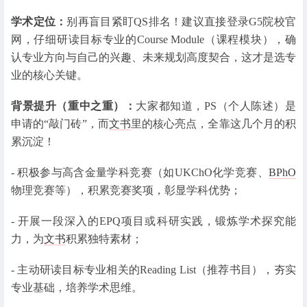
学术定位：
别再盲目紧盯QS排名！建议直接登录G5院校官
网，仔细研读目标专业的Course Module（课程模块），确
认专业方向与自己的兴趣、未来规划高度契合，这才是选专
业的核心关键。
背景提升（重中之重）：
大家都知道，PS（个人陈述）是
申请的“敲门砖”，而
文书
里的核心亮点，全靠这几个月的积
累沉淀！
- 积极参与高含金量学科竞赛（如UKChO化学竞赛、
BPhO
物理竞赛等），积累竞赛奖项，彰显学科优势；
- 开展一段深入的EPQ项目或科研实践，锻炼学术探究能
力，为
文书
积累独特素材；
- 主动研读目标专业相关的Reading List（推荐书目），夯实
专业基础，培养学术思维。