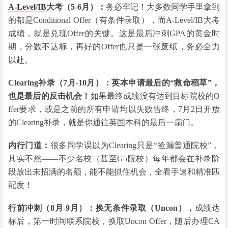
A-Level
/
IB
大考（5-6月）：
务必牢记！大多数同学手里拿到
的都是Conditional Offer（有条件录取），而A-Level/IB大考
成绩，就是兑现Offer的关键。这是最后冲刺GPA的黄金时
期，分数不达标，再好的Offer也只是一张废纸，务必全力
以赴。
Clearing补录（7月-10月）：英本申请最后的“救命稻草”，
也是最后的反击机会！
如果最终成绩没有达到目标院校的O
ffer要求，或是之前的所有申请均以失败告终，7月2日开放
的Clearing补录，就是你通往英国本科的最后一扇门。
内行门道：
很多同学误以为Clearing只是“捡漏普通院校”，
其实不然——不少名校（甚至G5院校）每年都会在补录阶
段放出未招满的名额，能不能抓住机会，全看手速和精准匹
配度！
行前冲刺（8月-9月）：换无条件录取（Uncon），
成绩达
标后，第一时间联系院校，换取Uncon Offer，随后办理CA