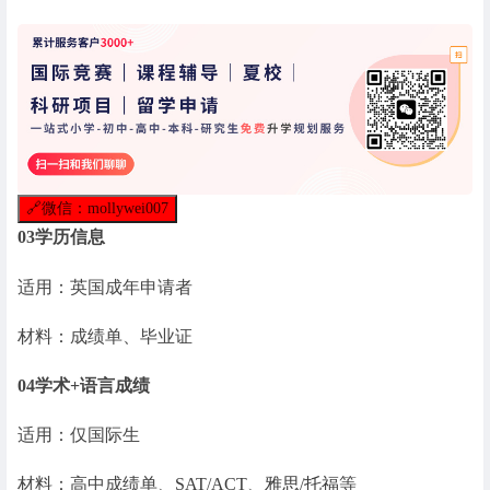
🔗
微信：mollywei007
03
学历信息
适用：英国成年申请者
材料：成绩单、毕业证
04
学术+语言成绩
适用：仅国际生
材料：高中成绩单、
SAT
/
ACT
、
雅思
/
托福
等