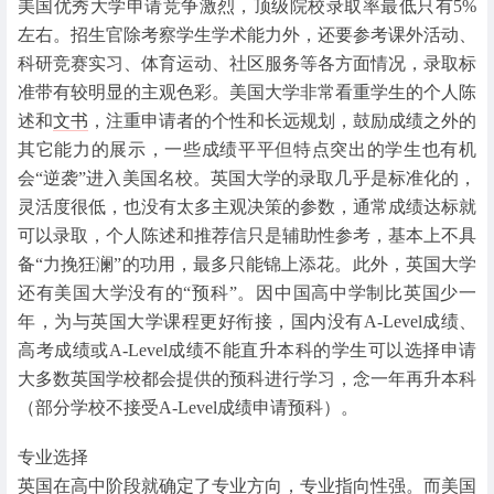
美国优秀大学申请竞争激烈，顶级院校录取率最低只有5%
左右。招生官除考察学生学术能力外，还要参考课外活动、
科研竞赛实习、体育运动、社区服务等各方面情况，录取标
准带有较明显的主观色彩。美国大学非常看重学生的个人陈
述和
文书
，注重申请者的个性和长远规划，鼓励成绩之外的
其它能力的展示，一些成绩平平但特点突出的学生也有机
会“逆袭”进入美国名校。英国大学的录取几乎是标准化的，
灵活度很低，也没有太多主观决策的参数，通常成绩达标就
可以录取，个人陈述和推荐信只是辅助性参考，基本上不具
备“力挽狂澜”的功用，最多只能锦上添花。此外，英国大学
还有美国大学没有的“预科”。因中国高中学制比英国少一
年，为与英国大学课程更好衔接，国内没有A-Level成绩、
高考成绩或A-Level成绩不能直升本科的学生可以选择申请
大多数英国学校都会提供的预科进行学习，念一年再升本科
（部分学校不接受A-Level成绩申请预科）。
专业选择
英国在高中阶段就确定了专业方向，专业指向性强。而美国