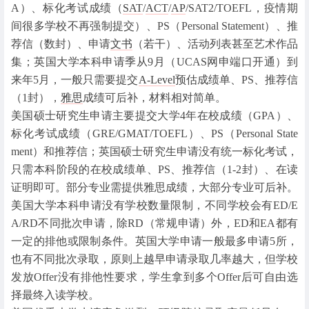
A）、标化考试成绩（
SAT
/
ACT
/
AP
/SAT2/TOEFL，疫情期
间很多学校不再强制提交）、PS（Personal Statement）、推
荐信（数封）、申请
文书
（若干）、活动列表甚至艺术作品
集；英国大学本科申请季从9月（UCAS网申端口开通）到
来年5月，一般只需要提交
A-Level
预估成绩单、PS、推荐信
（1封），
雅思
成绩可后补，材料相对简单。
美国硕士研究生申请主要提交大学4年在校成绩（GPA）、
标化考试成绩（GRE/GMAT/TOEFL）、PS（Personal State
ment）和推荐信；英国硕士研究生申请没有统一标化考试，
只需本科阶段的在校成绩单、PS、推荐信（1-2封）、在读
证明即可。部分专业需提供雅思成绩，大部分专业可后补。
美国大学本科申请没有学校数量限制，不同学校会有ED/E
A/RD不同批次申请，除RD（常规申请）外，ED和EA都有
一定的排他或限制条件。英国大学申请一般最多申请5所，
也有不同批次录取，原则上越早申请录取几率越大，但学校
发放Offer没有排他性要求，学生拿到多个Offer后可自由选
择最终入读学校。